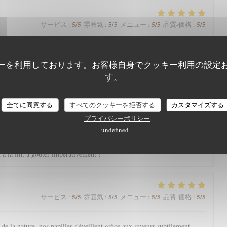
5
/5
5
/5
5
/5
5
/5
サービス
:
雰囲気
:
メニュー
:
品質-価格
:
arte qui nous régale toujours. Une mention spéciale aux pâtisseries qui
nger.
ーを利用しております。お客様自身でクッキー利用の設定
す。
全てに同意する
すべてのクッキーを拒否する
カスタマイズする
5
/5
5
/5
5
/5
4
/5
サービス
:
雰囲気
:
メニュー
:
品質-価格
:
プライバシーポリシー
undefined
eine nature avec une magnifique vue, l’Aigle Blanche vous offre une
cis et pièce de vieux fondante par exemple). Service agréable. Et petite
à la fin, à goûter impérativement !
5
/5
5
/5
5
/5
5
/5
サービス
:
雰囲気
:
メニュー
:
品質-価格
:
e la nature, nos papilles s'éveillent grâce aux saveurs subtilement