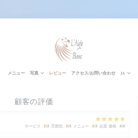
メニュー
写真
レビュー
アクセス/お問い合わせ
JA
顧客の評価
5
/5
5
/5
5
/5
5
/5
サービス
:
雰囲気
:
メニュー
:
品質-価格
: