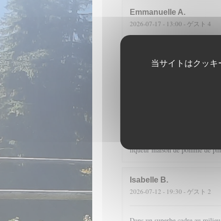
Emmanuelle
A
2026-07-17
- 13:00 - ゲスト 4
Fantastique emplacement et une c
sont merveilleuses à voir et à ma
当サイトはクッキ
D
2026-07-14
- 19:30 - ゲスト 4
Dans un cadre merveilleux, en pl
cuisine de qualité (encornets far
liqueur maison de pomme de pin 
Isabelle
B
2026-07-12
- 19:30 - ゲスト 2
Dans un superbe cadre au milieu d