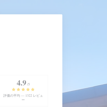
4.9
/5
評価の平均 —
1322 レビュ
ー