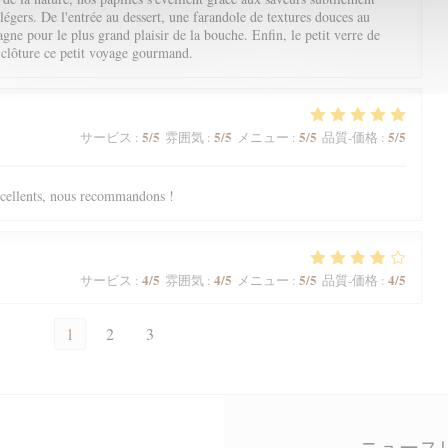
 légers. De l'entrée au dessert, une farandole de textures douces au
ne pour le plus grand plaisir de la bouche. Enfin, le petit verre de
 clôture ce petit voyage gourmand.
5
/5
5
/5
5
/5
5
/5
サービス
:
雰囲気
:
メニュー
:
品質-価格
:
excellents, nous recommandons !
4
/5
4
/5
5
/5
4
/5
サービス
:
雰囲気
:
メニュー
:
品質-価格
:
1
2
3