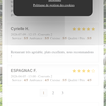
textures douces au caractère souligné, vous accompagne pour
Politique de gestion des cookies
le plus grand plaisir de la bouche. Enfin, le petit verre de
génépi, sympathiquement offert, clôture ce petit voyage
gourmand.
Cyrielle
H
2026-07-09
- 12:15 - Couverts 2
5
/5
5
/5
5
/5
5
/5
Service
:
Ambiance
:
Cuisine
:
Qualité / Prix
:
Restaurant très agréable, plats excellents, nous recommandons
!
ESPAGNAC
F
2026-04-05
- 13:00 - Couverts 2
4
/5
4
/5
5
/5
4
/5
Service
:
Ambiance
:
Cuisine
:
Qualité / Prix
:
1
2
3