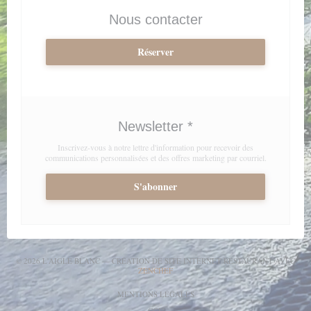
Nous contacter
Réserver
Newsletter
*
Inscrivez-vous à notre lettre d'information pour recevoir des
communications personnalisées et des offres marketing par courriel.
S'abonner
© 2026 L'AIGLE BLANC — CRÉATION DE SITE INTERNET RESTAURANT AVEC
((OUVRE UNE NOUVELLE FENÊTRE))
ZENCHEF
((OUVRE UNE NOUVELLE FENÊT
MENTIONS LÉGALES
((OUVRE UNE NOUVELLE FENÊTRE))
CGU