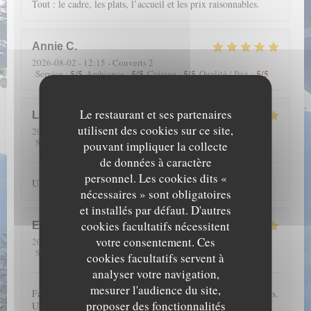
Tout : le cadre, les plats, l’accueil et les prix raisonnables.
Annie
C
2026-08-02
- 12:15 - Couverts 2
5
/5
5
/5
5
/5
5
/5
Service
:
Ambiance
:
Cuisine
:
Qualité / Prix
:
Le restaurant et ses partenaires
Louise
S
utilisent des cookies sur ce site,
2026-07-23
- 20:00 - Couverts 6
5
/5
5
/5
5
/5
5
/5
Service
:
Ambiance
:
Cuisine
:
Qualité / Prix
:
pouvant impliquer la collecte
de données à caractère
personnel. Les cookies dits «
Un accueil chaleureux, avec beaucoup de joie et de sourires
nécessaires » sont obligatoires
et installés par défaut. D'autres
cookies facultatifs nécessitent
Emmanuelle
A
votre consentement. Ces
2026-07-17
- 13:00 - Couverts 4
5
/5
5
/5
5
/5
5
/5
Service
:
Ambiance
:
Cuisine
:
Qualité / Prix
:
cookies facultatifs servent à
analyser votre navigation,
mesurer l'audience du site,
Fantastique emplacement et une carte qui nous régale toujours.
proposer des fonctionnalités
Une mention spéciale aux pâtisseries qui sont merveilleuses à