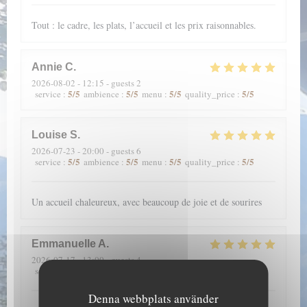
Tout : le cadre, les plats, l’accueil et les prix raisonnables.
Annie
C
2026-08-02
- 12:15 - guests 2
5
/5
5
/5
5
/5
5
/5
service
:
ambience
:
menu
:
quality_price
:
Louise
S
2026-07-23
- 20:00 - guests 6
5
/5
5
/5
5
/5
5
/5
service
:
ambience
:
menu
:
quality_price
:
Un accueil chaleureux, avec beaucoup de joie et de sourires
Emmanuelle
A
2026-07-17
- 13:00 - guests 4
5
/5
5
/5
5
/5
5
/5
service
:
ambience
:
menu
:
quality_price
:
Denna webbplats använder