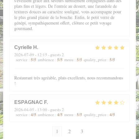
s'éveillent grâce aux saveurs subtilement conjuguées dans des
plats fins et légers. De l'entrée au dessert, une farandole de
textures douces au caractère souligné, vous accompagne pour
le plus grand plaisir de la bouche. Enfin, le petit verre de
génépi, sympathiquement offert, clôture ce petit voyage
gourmand.
Cyrielle
H
2026-07-09
- 12:15 - guests 2
5
/5
5
/5
5
/5
5
/5
service
:
ambience
:
menu
:
quality_price
:
Restaurant très agréable, plats excellents, nous recommandons
!
ESPAGNAC
F
2026-04-05
- 13:00 - guests 2
4
/5
4
/5
5
/5
4
/5
service
:
ambience
:
menu
:
quality_price
:
1
2
3