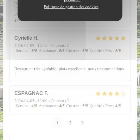
textures douces au caractère souligné, vous accompagne pour
Politique de gestion des cookies
le plus grand plaisir de la bouche. Enfin, le petit verre de
génépi, sympathiquement offert, clôture ce petit voyage
gourmand.
Cyrielle
H
2026-07-09
- 12:15 - Couverts 2
5
/5
5
/5
5
/5
5
/5
Service
:
Ambiance
:
Cuisine
:
Qualité / Prix
:
Restaurant très agréable, plats excellents, nous recommandons
!
ESPAGNAC
F
2026-04-05
- 13:00 - Couverts 2
4
/5
4
/5
5
/5
4
/5
Service
:
Ambiance
:
Cuisine
:
Qualité / Prix
:
1
2
3