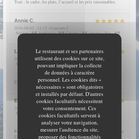
Tout : le cadre, les plats, l’accueil et les prix raisonnables.
Annie
C
2026-08-02
- 12:15 - Couverts 2
5
/5
5
/5
5
/5
5
/5
Service
:
Ambiance
:
Cuisine
:
Qualité / Prix
:
Le restaurant et ses partenaires
Louise
S
utilisent des cookies sur ce site,
2026-07-23
- 20:00 - Couverts 6
5
/5
5
/5
5
/5
5
/5
Service
:
Ambiance
:
Cuisine
:
Qualité / Prix
:
pouvant impliquer la collecte
de données à caractère
personnel. Les cookies dits «
Un accueil chaleureux, avec beaucoup de joie et de sourires
nécessaires » sont obligatoires
et installés par défaut. D'autres
cookies facultatifs nécessitent
Emmanuelle
A
votre consentement. Ces
2026-07-17
- 13:00 - Couverts 4
5
/5
5
/5
5
/5
5
/5
Service
:
Ambiance
:
Cuisine
:
Qualité / Prix
:
cookies facultatifs servent à
analyser votre navigation,
mesurer l'audience du site,
Fantastique emplacement et une carte qui nous régale toujours.
proposer des fonctionnalités
Une mention spéciale aux pâtisseries qui sont merveilleuses à