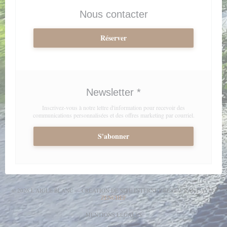
Nous contacter
Réserver
Newsletter
*
Inscrivez-vous à notre lettre d'information pour recevoir des
communications personnalisées et des offres marketing par courriel.
S'abonner
© 2026 L'AIGLE BLANC — CRÉATION DE SITE INTERNET RESTAURANT AVEC
((OUVRE UNE NOUVELLE FENÊTRE))
ZENCHEF
((OUVRE UNE NOUVELLE FENÊT
MENTIONS LÉGALES
((OUVRE UNE NOUVELLE FENÊTRE))
CGU