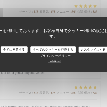
5
/5
5
/5
5
/5
5
/5
サービス
:
雰囲気
:
メニュー
:
品質-価格
:
arte qui nous régale toujours. Une mention spéciale aux pâtisseries qui
nger.
ーを利用しております。お客様自身でクッキー利用の設定
す。
全てに同意する
すべてのクッキーを拒否する
カスタマイズする
5
/5
5
/5
5
/5
4
/5
サービス
:
雰囲気
:
メニュー
:
品質-価格
:
プライバシーポリシー
undefined
eine nature avec une magnifique vue, l’Aigle Blanche vous offre une
cis et pièce de vieux fondante par exemple). Service agréable. Et petite
à la fin, à goûter impérativement !
5
/5
5
/5
5
/5
5
/5
サービス
:
雰囲気
:
メニュー
:
品質-価格
:
e la nature, nos papilles s'éveillent grâce aux saveurs subtilement