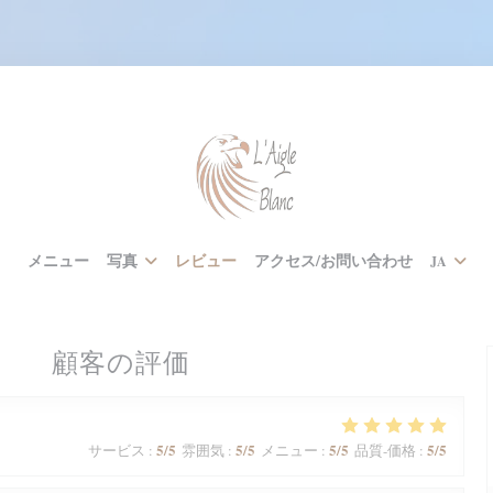
メニュー
写真
レビュー
アクセス/お問い合わせ
JA
顧客の評価
5
/5
5
/5
5
/5
5
/5
サービス
:
雰囲気
:
メニュー
:
品質-価格
: