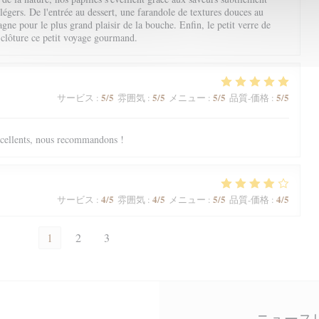
 légers. De l'entrée au dessert, une farandole de textures douces au
ne pour le plus grand plaisir de la bouche. Enfin, le petit verre de
 clôture ce petit voyage gourmand.
5
/5
5
/5
5
/5
5
/5
サービス
:
雰囲気
:
メニュー
:
品質-価格
:
excellents, nous recommandons !
4
/5
4
/5
5
/5
4
/5
サービス
:
雰囲気
:
メニュー
:
品質-価格
:
1
2
3