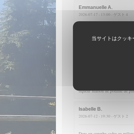
Emmanuelle
A
2026-07-17
- 13:00 - ゲスト 4
Fantastique emplacement et une c
sont merveilleuses à voir et à ma
当サイトはクッキ
D
2026-07-14
- 19:30 - ゲスト 4
Dans un cadre merveilleux, en pl
cuisine de qualité (encornets far
liqueur maison de pomme de pin 
Isabelle
B
2026-07-12
- 19:30 - ゲスト 2
Dans un superbe cadre au milieu d