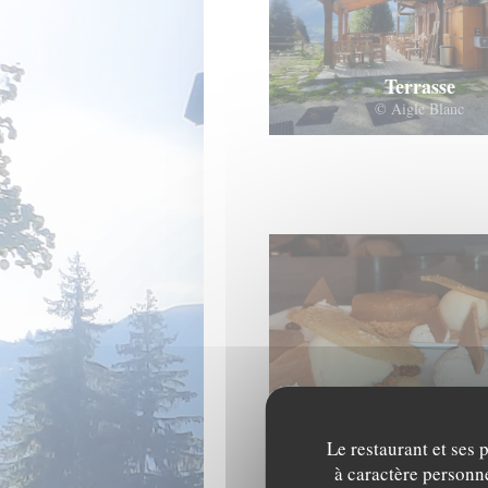
Terrasse
© Aigle Blanc
Pomme Tatin
© Aigle Blanc
Le restaurant et ses 
à caractère personne