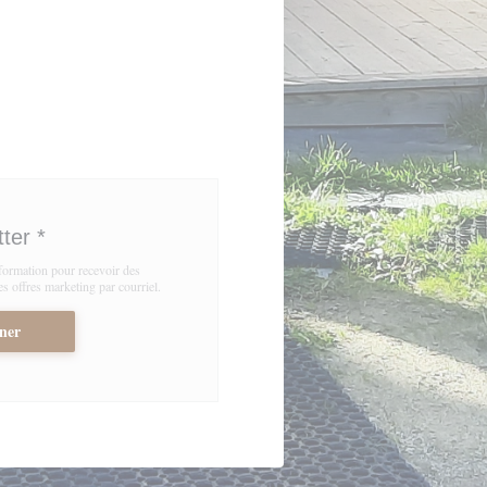
tter
*
nformation pour recevoir des
 offres marketing par courriel.
ner