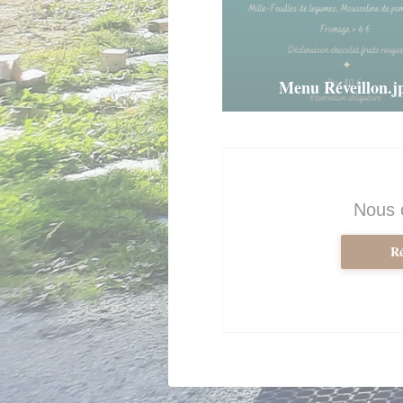
Menu Réveillon.j
Nous 
Ré