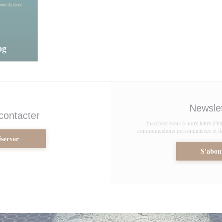
pg
Newsle
contacter
Inscrivez-vous à notre lettre d'i
communications personnalisées et des
server
S'abon