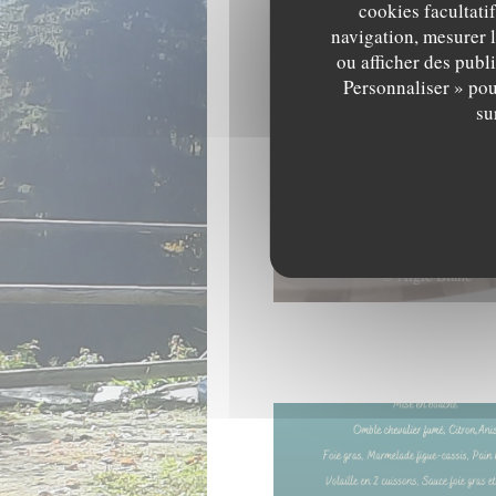
cookies facultati
navigation, mesurer l
ou afficher des publ
Personnaliser » pou
su
Oeuf Parfait
© Aigle Blanc